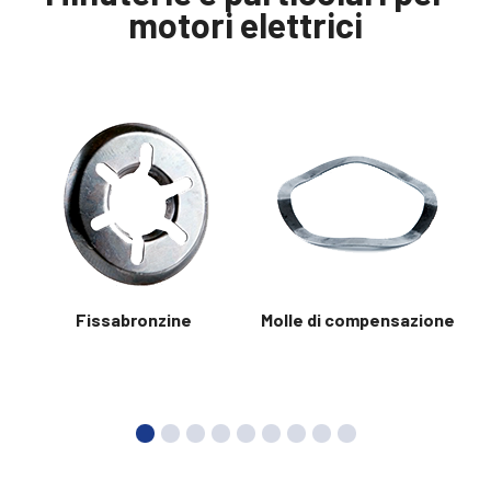
motori elettrici
Fissabronzine
Molle di compensazione
1
2
3
4
5
6
7
8
9