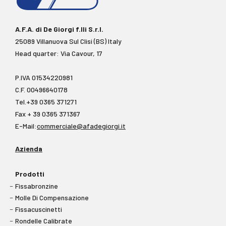
A.F.A. di De Giorgi f.lli S.r.l.
25089 Villanuova Sul Clisi (BS) Italy
Head quarter: Via Cavour, 17
P.IVA 01534220981
C.F. 00496640178
Tel.+39 0365 371271
Fax + 39 0365 371367
E-Mail:
commerciale@afadegiorgi.it
Azienda
Prodotti
Fissabronzine
Molle Di Compensazione
Fissacuscinetti
Rondelle Calibrate