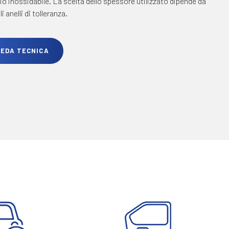
o inossidabile. La scelta dello spessore utilizzato dipende da
i anelli di tolleranza.
HEDA TECNICA