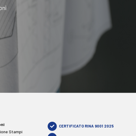
oni
oni
CERTIFICATO RINA 9001 2025
ione Stampi